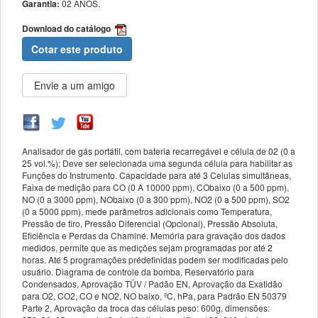
Garantia:
02 ANOS.
Download do catálogo
Cotar este produto
Analisador de gás portátil, com bateria recarregável e célula de 02 (0 a
25 vol.%); Deve ser selecionada uma segunda célula para habilitar as
Funções do Instrumento. Capacidade para até 3 Celulas simultâneas,
Faixa de medição para CO (0 A 10000 ppm), CObaixo (0 a 500 ppm),
NO (0 a 3000 ppm), NObaixo (0 a 300 ppm), NO2 (0 a 500 ppm), SO2
(0 a 5000 ppm), mede parâmetros adicionais como Temperatura,
Pressão de tiro, Pressão Diferencial (Opcional), Pressão Absoluta,
Eficiência e Perdas da Chaminé. Memória para gravação dos dados
medidos, permite que as medições sejam programadas por até 2
horas. Até 5 programações prédefinidas podem ser modificadas pelo
usuário. Diagrama de controle da bomba, Reservatório para
Condensados, Aprovação TÜV / Padão EN, Aprovação da Exatidão
para O2, CO2, CO e NO2, NO baixo, ºC, hPa, para Padrão EN 50379
Parte 2, Aprovação da troca das células peso: 600g, dimensões: