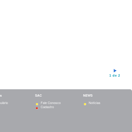
1 de 2
s
SAC
NEWS
ulário
Fale Conosco
Notícias
Cadastro