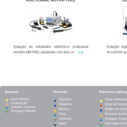
MULTICANAL MBT450 PACE
22
Estação de retrabalho eletrônica multicanal,
Estação dig
modelo MBT450, equipada com tela co
AccuDrive pr
[+]
Empresa
Parcerias
Produtos e Aplica
Quem Somos
Hikimicro
Teste e Mediçã
Localização
Megabras
Teste de Comp
Trabalhe Conosco
Mitutoyo
Análise de Gas
Principais Clientes
Pace
Sistemas de Mo
Tektronix
Soldagem Dess
Testo
Metrologia Dime