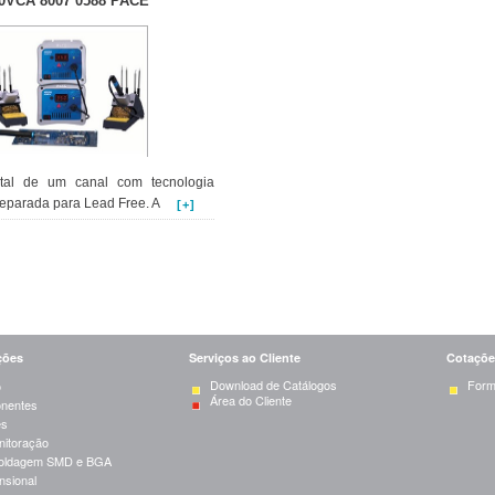
0VCA 8007 0588 PACE
ital de um canal com tecnologia
eparada para Lead Free. A
[+]
ções
Serviços ao Cliente
Cotaçõe
Download de Catálogos
Form
o
Área do Cliente
onentes
es
nitoração
oldagem SMD e BGA
nsional