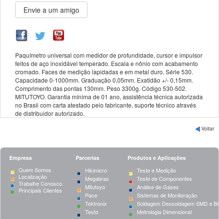
Paquímetro universal com medidor de profundidade, cursor e impulsor
feitos de aço inoxidável temperado. Escala e nônio com acabamento
cromado. Faces de medição lapidadas e em metal duro. Série 530.
Capacidade 0-1000mm. Graduação 0,05mm. Exatidão +/- 0,15mm.
Comprimento das pontas 130mm. Peso 3300g. Código 530-502.
MITUTOYO. Garantia mínima de 01 ano, assistência técnica autorizada
no Brasil com carta atestado pelo fabricante, suporte técnico através
de distribuidor autorizado.
Voltar
Empresa
Parcerias
Produtos e Aplicações
Quem Somos
Hikimicro
Teste e Medição
Localização
Megabras
Teste de Componentes
Trabalhe Conosco
Mitutoyo
Análise de Gases
Principais Clientes
Pace
Sistemas de Monitoração
Tektronix
Soldagem Dessoldagem SMD e B
Testo
Metrologia Dimensional