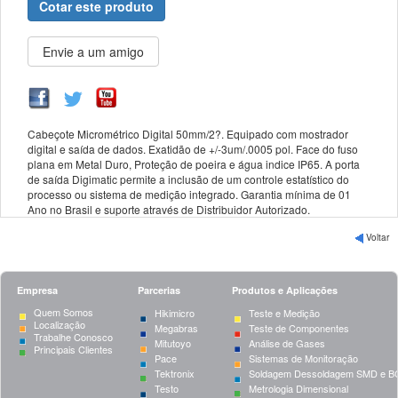
Cotar este produto
Cabeçote Micrométrico Digital 50mm/2?. Equipado com mostrador
digital e saída de dados. Exatidão de +/-3um/.0005 pol. Face do fuso
plana em Metal Duro, Proteção de poeira e água indice IP65. A porta
de saída Digimatic permite a inclusão de um controle estatístico do
processo ou sistema de medição integrado. Garantia mínima de 01
Ano no Brasil e suporte através de Distribuidor Autorizado.
Voltar
Empresa
Parcerias
Produtos e Aplicações
Quem Somos
Hikimicro
Teste e Medição
Localização
Megabras
Teste de Componentes
Trabalhe Conosco
Mitutoyo
Análise de Gases
Principais Clientes
Pace
Sistemas de Monitoração
Tektronix
Soldagem Dessoldagem SMD e B
Testo
Metrologia Dimensional