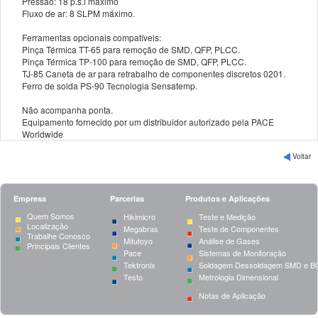
Pressão: 18 p.s.i máximo
Fluxo de ar: 8 SLPM máximo.
Ferramentas opcionais compatíveis:
Pinça Térmica TT-65 para remoção de SMD, QFP, PLCC.
Pinça Térmica TP-100 para remoção de SMD, QFP, PLCC.
TJ-85 Caneta de ar para retrabalho de componentes discretos 0201.
Ferro de solda PS-90 Tecnologia Sensatemp.
Não acompanha ponta.
Equipamento fornecido por um distribuidor autorizado pela PACE
Worldwide
Voltar
Empresa
Parcerias
Produtos e Aplicações
Quem Somos
Hikimicro
Teste e Medição
Localização
Megabras
Teste de Componentes
Trabalhe Conosco
Mitutoyo
Análise de Gases
Principais Clientes
Pace
Sistemas de Monitoração
Tektronix
Soldagem Dessoldagem SMD e B
Testo
Metrologia Dimensional
Notas de Aplicação