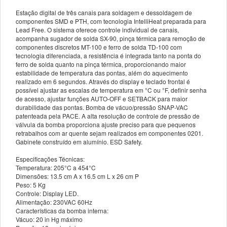
Estação digital de três canais para soldagem e dessoldagem de
componentes SMD e PTH, com tecnologia IntelliHeat preparada para
Lead Free. O sistema oferece controle individual de canais,
acompanha sugador de solda SX-90, pinça térmica para remoção de
componentes discretos MT-100 e ferro de solda TD-100 com
tecnologia diferenciada, a resistência é integrada tanto na ponta do
ferro de solda quanto na pinça térmica, proporcionando maior
estabilidade de temperatura das pontas, além do aquecimento
realizado em 6 segundos. Através do display e teclado frontal é
possível ajustar as escalas de temperatura em °C ou °F, definir senha
de acesso, ajustar funções AUTO-OFF e SETBACK para maior
durabilidade das pontas. Bomba de vácuo/pressão SNAP-VAC
patenteada pela PACE. A alta resolução de controle de pressão de
válvula da bomba proporciona ajuste preciso para que pequenos
retrabalhos com ar quente sejam realizados em componentes 0201.
Gabinete construído em alumínio. ESD Safety.
Especificações Técnicas:
Temperatura: 205°C a 454°C
Dimensões: 13.5 cm A x 16.5 cm L x 26 cm P
Peso: 5 Kg
Controle: Display LED.
Alimentação: 230VAC 60Hz
Características da bomba interna:
Vácuo: 20 in Hg máximo