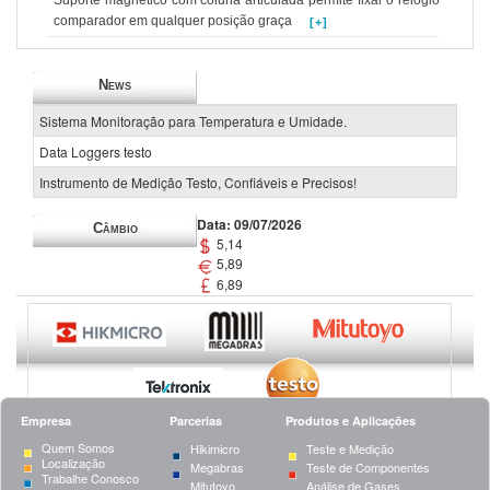
comparador em qualquer posição graça
[+]
News
Sistema Monitoração para Temperatura e Umidade.
Data Loggers testo
Instrumento de Medição Testo, Confiáveis e Precisos!
Data: 09/07/2026
Câmbio
5,14
5,89
6,89
Empresa
Parcerias
Produtos e Aplicações
Quem Somos
Hikimicro
Teste e Medição
Localização
Megabras
Teste de Componentes
Trabalhe Conosco
Mitutoyo
Análise de Gases